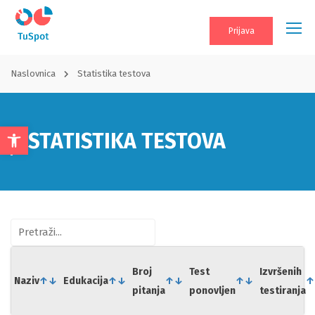
Prijava
Naslovnica
Statistika testova
STATISTIKA TESTOVA
Open
toolbar
Broj
Test
Izvršenih
Naziv
↑
↓
Edukacija
↑
↓
↑
↓
↑
↓
↑
pitanja
ponovljen
testiranja