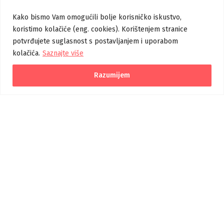
Uvjeti korištenja i politika privatnosti
Kako bismo Vam omogućili bolje korisničko iskustvo,
koristimo kolačiće (eng. cookies). Korištenjem stranice
Izjava o pristupačnosti
potvrđujete suglasnost s postavljanjem i uporabom
kolačića.
Saznajte više
Korisničke upute
Pomoć
Razumijem
Verzija 1.1.0
Izradu središnjeg portala je sufinancirala Europska unija iz
Europskog socijalnog fonda.