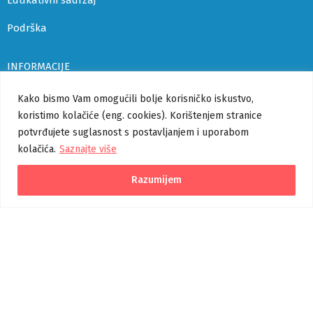
Edukativni sadržaj
Podrška
INFORMACIJE
Uvjeti korištenja i politika privatnosti
Kako bismo Vam omogućili bolje korisničko iskustvo,
koristimo kolačiće (eng. cookies). Korištenjem stranice
Izjava o pristupačnosti
potvrđujete suglasnost s postavljanjem i uporabom
kolačića.
Saznajte više
Korisničke upute
Pomoć
Razumijem
Verzija 1.1.0
Izradu središnjeg portala je sufinancirala Europska unija iz
Europskog socijalnog fonda.