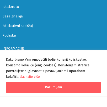
Istaknuto
Baza znanja
Edukativni sadržaj
Podrška
INFORMACIJE
Uvjeti korištenja i politika privatnosti
Kako bismo Vam omogućili bolje korisničko iskustvo,
koristimo kolačiće (eng. cookies). Korištenjem stranice
Izjava o pristupačnosti
potvrđujete suglasnost s postavljanjem i uporabom
kolačića.
Saznajte više
Korisničke upute
Pomoć
Razumijem
Verzija 1.1.0