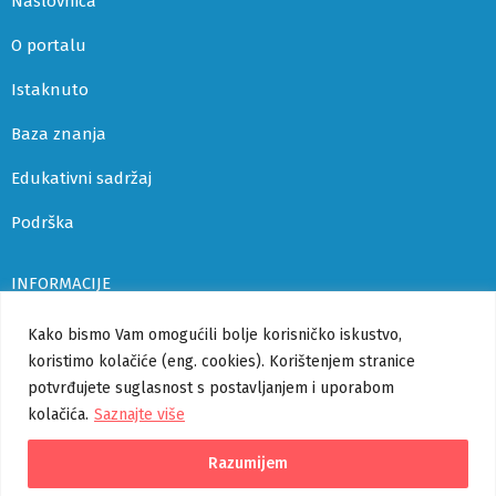
Naslovnica
O portalu
Istaknuto
Baza znanja
Edukativni sadržaj
Podrška
INFORMACIJE
Uvjeti korištenja i politika privatnosti
Kako bismo Vam omogućili bolje korisničko iskustvo,
koristimo kolačiće (eng. cookies). Korištenjem stranice
Izjava o pristupačnosti
potvrđujete suglasnost s postavljanjem i uporabom
kolačića.
Saznajte više
Korisničke upute
Pomoć
Razumijem