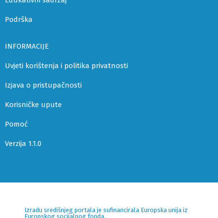
Edukativni sadržaj
Podrška
INFORMACIJE
Uvjeti korištenja i politika privatnosti
Izjava o pristupačnosti
Korisničke upute
Pomoć
Verzija 1.1.0
Izradu središnjeg portala je sufinancirala Europska unija iz
Europskog socijalnog fonda.