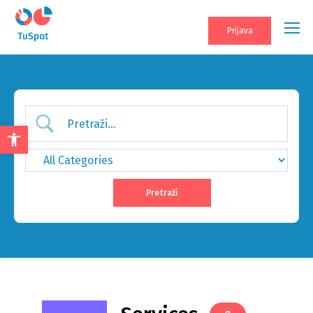
Prijava
Open
toolbar