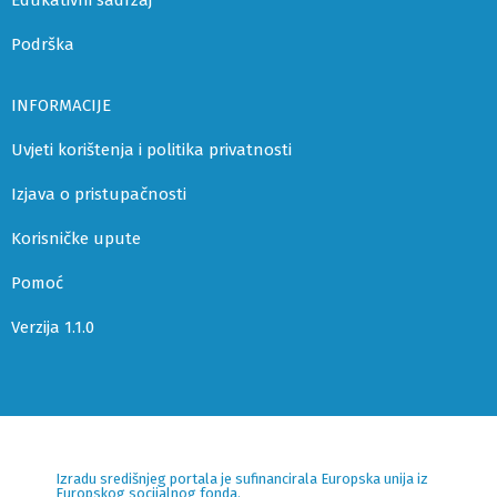
Edukativni sadržaj
Podrška
INFORMACIJE
Uvjeti korištenja i politika privatnosti
Izjava o pristupačnosti
Korisničke upute
Pomoć
Verzija 1.1.0
Izradu središnjeg portala je sufinancirala Europska unija iz
Europskog socijalnog fonda.