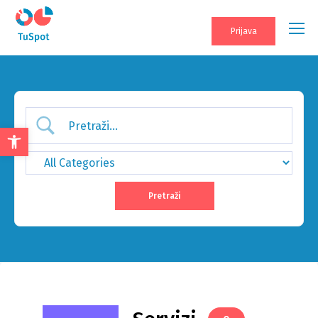
Prijava
Open
toolbar