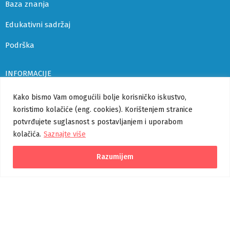
Baza znanja
Edukativni sadržaj
Podrška
INFORMACIJE
Uvjeti korištenja i politika privatnosti
Kako bismo Vam omogućili bolje korisničko iskustvo,
koristimo kolačiće (eng. cookies). Korištenjem stranice
Izjava o pristupačnosti
potvrđujete suglasnost s postavljanjem i uporabom
kolačića.
Saznajte više
Korisničke upute
Pomoć
Razumijem
Verzija 1.1.0