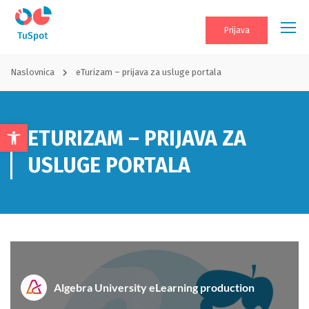
Prijava
Naslovnica
eTurizam – prijava za usluge portala
ETURIZAM – PRIJAVA ZA
Open
toolbar
USLUGE PORTALA