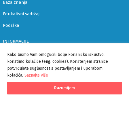
Baza znanja
Edukativni sadržaj
Podrška
INFORMACIJE
Uvjeti korištenja i politika privatnosti
Kako bismo Vam omogućili bolje korisničko iskustvo,
koristimo kolačiće (eng. cookies). Korištenjem stranice
Izjava o pristupačnosti
potvrđujete suglasnost s postavljanjem i uporabom
kolačića.
Saznajte više
Korisničke upute
Pomoć
Razumijem
Verzija 1.1.0