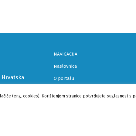
NAVIGACIJA
Naslovnica
a Hrvatska
O portalu
Istaknuto
lačiće (eng. cookies). Korištenjem stranice potvrđujete suglasnost s 
Baza znanja
Edukativni sadržaj
Podrška