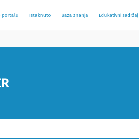
 portalu
Istaknuto
Baza znanja
Edukativni sadržaj
ER