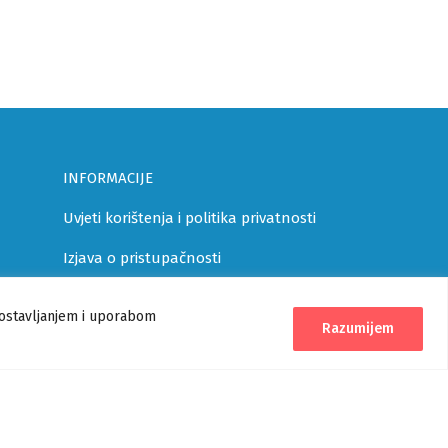
INFORMACIJE
Uvjeti korištenja i politika privatnosti
Izjava o pristupačnosti
Korisničke upute
postavljanjem i uporabom
Razumijem
Pomoć
Verzija 1.1.0