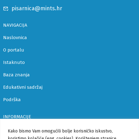
pisarnica@mints.hr
NAVIGACIJA
Naslovnica
O portalu
Istaknuto
Baza znanja
Edukativni sadržaj
Podrška
INFORMACIJE
Uvjeti korištenja i politika privatnosti
Kako bismo Vam omogućili bolje korisničko iskustvo,
koristimo kolačiće (eng. cookies). Korištenjem stranice