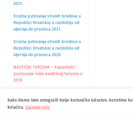
2021.
Kružna putovanja stranih brodova u
Republici Hrvatskoj u razdoblju od
siječnja do prosinca 2021.
Kružna putovanja stranih brodova u
Republici Hrvatskoj u razdoblju od
siječnja do prosinca 2020.
NAUTIČKI TURIZAM – Kapaciteti i
poslovanje luka nautičkog turizma u
2019.
Kružna putovanja stranih brodova u
Republici Hrvatskoj u razdoblju od
Kako bismo Vam omogućili bolje korisničko iskustvo, koristimo ko
siječnja do prosinca 2019.
kolačića.
Saznajte više
Nautički turizam – Kapaciteti i
poslovanje luka nautičkog turizma u
2018.