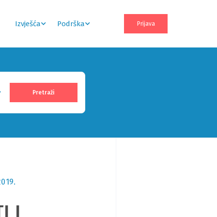
Izvješća
Podrška
Prijava
2019.
I I