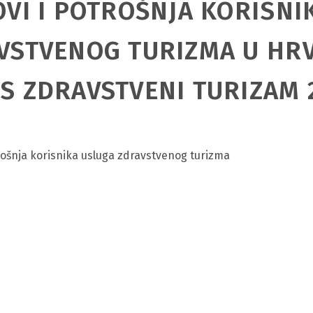
OVI I POTROŠNJA KORISNI
VSTVENOG TURIZMA U HR
S ZDRAVSTVENI TURIZAM 
trošnja korisnika usluga zdravstvenog turizma