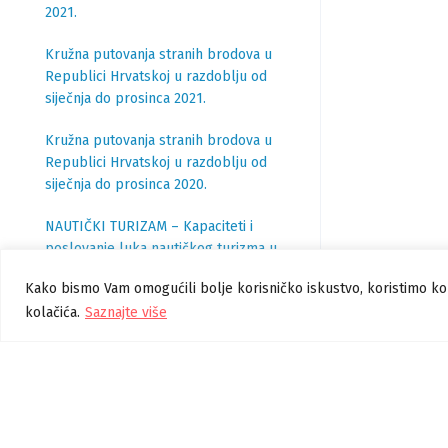
2021.
Kružna putovanja stranih brodova u
Republici Hrvatskoj u razdoblju od
siječnja do prosinca 2021.
Kružna putovanja stranih brodova u
Republici Hrvatskoj u razdoblju od
siječnja do prosinca 2020.
NAUTIČKI TURIZAM – Kapaciteti i
poslovanje luka nautičkog turizma u
2019.
Kako bismo Vam omogućili bolje korisničko iskustvo, koristimo ko
kolačića.
Saznajte više
Kružna putovanja stranih brodova u
Republici Hrvatskoj u razdoblju od
siječnja do prosinca 2019.
Nautički turizam – Kapaciteti i
poslovanje luka nautičkog turizma u
2018.