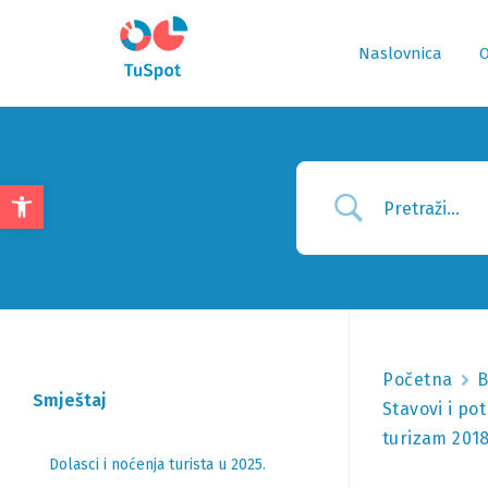
Naslovnica
O
Open
toolbar
Početna
B
Smještaj
Stavovi i po
turizam 201
Dolasci i noćenja turista u 2025.