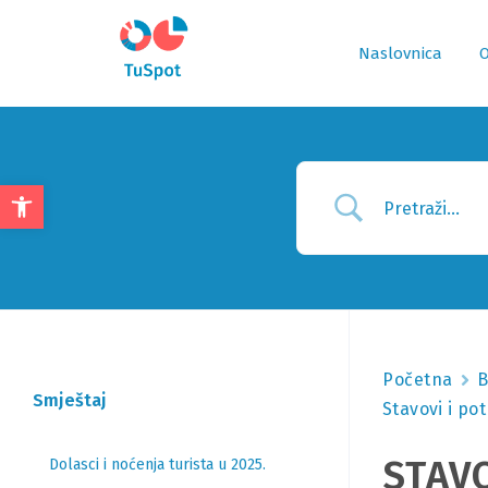
Naslovnica
O
Open
toolbar
Početna
B
Smještaj
Stavovi i po
STAV
Dolasci i noćenja turista u 2025.