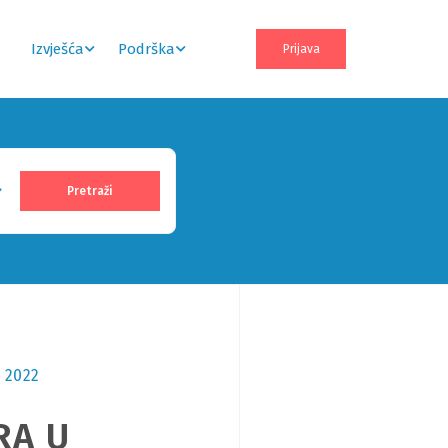
Izvješća
Podrška
Prijava
a 2022
RA U