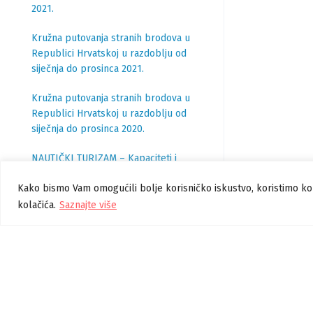
2021.
Kružna putovanja stranih brodova u
Republici Hrvatskoj u razdoblju od
siječnja do prosinca 2021.
Kružna putovanja stranih brodova u
Republici Hrvatskoj u razdoblju od
siječnja do prosinca 2020.
NAUTIČKI TURIZAM – Kapaciteti i
poslovanje luka nautičkog turizma u
Kako bismo Vam omogućili bolje korisničko iskustvo, koristimo ko
2019.
kolačića.
Saznajte više
Kružna putovanja stranih brodova u
Republici Hrvatskoj u razdoblju od
siječnja do prosinca 2019.
Nautički turizam – Kapaciteti i
poslovanje luka nautičkog turizma u
2018.